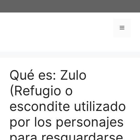
Saltar
al
contenido
Menú
Qué es: Zulo
(Refugio o
escondite utilizado
por los personajes
para resguardarse