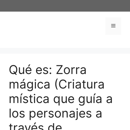
Saltar
al
contenido
Menú
Qué es: Zorra
mágica (Criatura
mística que guía a
los personajes a
través de