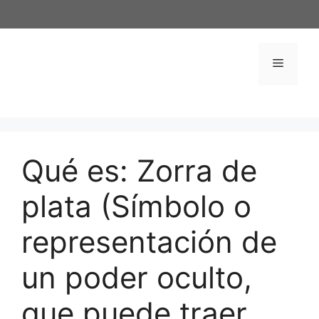
Saltar
al
contenido
Menú
Qué es: Zorra de
plata (Símbolo o
representación de
un poder oculto,
que puede traer