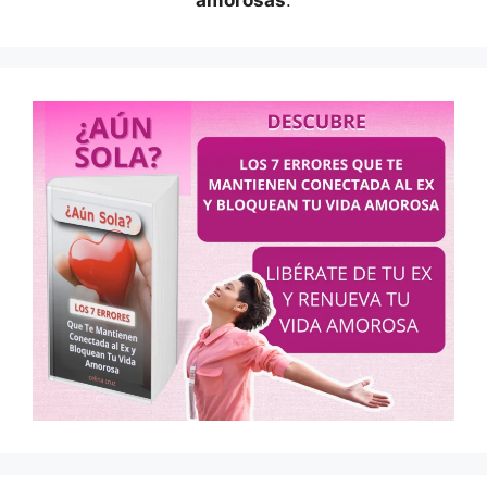
amorosas
.