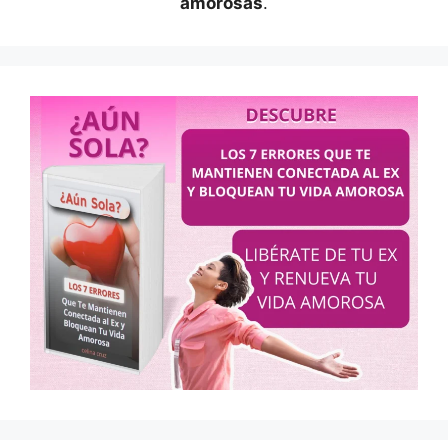
amorosas
.