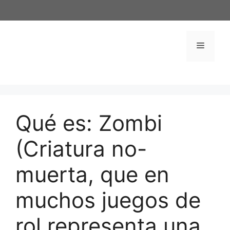
Saltar
al
contenido
Menú
Qué es: Zombi
(Criatura no-
muerta, que en
muchos juegos de
rol representa una