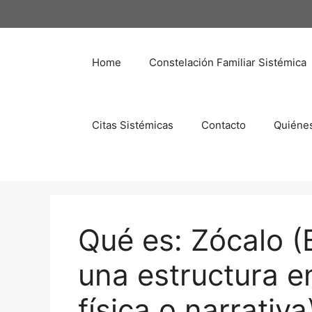
Saltar
al
contenido
Home
Constelación Familiar Sistémica
Citas Sistémicas
Contacto
Quiéne
Qué es: Zócalo (
una estructura en
física o narrativa