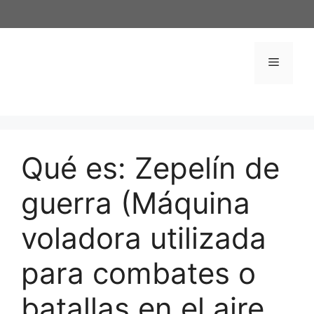
Saltar
al
contenido
Menú
Qué es: Zepelín de
guerra (Máquina
voladora utilizada
para combates o
batallas en el aire