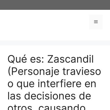
Saltar
al
contenido
Menú
Qué es: Zascandil
(Personaje travieso
o que interfiere en
las decisiones de
otros, causando