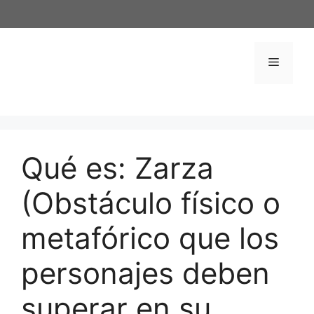
Saltar
al
contenido
Menú
Qué es: Zarza
(Obstáculo físico o
metafórico que los
personajes deben
superar en su