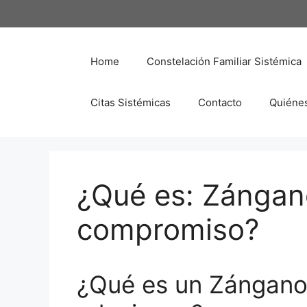
Saltar
al
contenido
Home
Constelación Familiar Sistémica
Citas Sistémicas
Contacto
Quiéne
¿Qué es: Zángano
compromiso?
¿Qué es un Zángano 