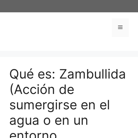
Saltar
al
contenido
Menú
Qué es: Zambullida
(Acción de
sumergirse en el
agua o en un
entorno