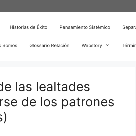
Historias de Éxito
Pensamiento Sistémico
Separa
s Somos
Glossario Relación
Webstory
Térmi
de las lealtades
arse de los patrones
s)