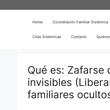
Saltar
al
contenido
Home
Constelación Familiar Sistémica
Citas Sistémicas
Contacto
Quiéne
Qué es: Zafarse 
invisibles (Liber
familiares oculto