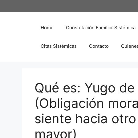
Saltar
al
contenido
Home
Constelación Familiar Sistémica
Citas Sistémicas
Contacto
Quiéne
Qué es: Yugo de 
(Obligación mora
siente hacia otr
mayor)