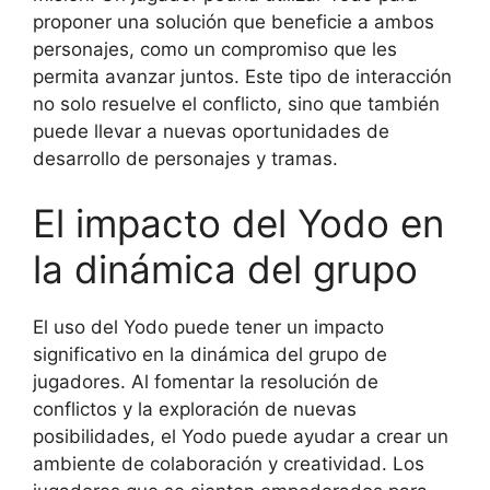
proponer una solución que beneficie a ambos
personajes, como un compromiso que les
permita avanzar juntos. Este tipo de interacción
no solo resuelve el conflicto, sino que también
puede llevar a nuevas oportunidades de
desarrollo de personajes y tramas.
El impacto del Yodo en
la dinámica del grupo
El uso del Yodo puede tener un impacto
significativo en la dinámica del grupo de
jugadores. Al fomentar la resolución de
conflictos y la exploración de nuevas
posibilidades, el Yodo puede ayudar a crear un
ambiente de colaboración y creatividad. Los