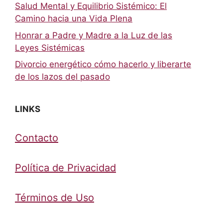
Salud Mental y Equilibrio Sistémico: El
Camino hacia una Vida Plena
Honrar a Padre y Madre a la Luz de las
Leyes Sistémicas
Divorcio energético cómo hacerlo y liberarte
de los lazos del pasado
LINKS
Contacto
Política de Privacidad
Términos de Uso