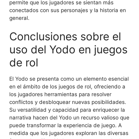
permite que los jugadores se sientan más
conectados con sus personajes y la historia en
general.
Conclusiones sobre el
uso del Yodo en juegos
de rol
El Yodo se presenta como un elemento esencial
en el ámbito de los juegos de rol, ofreciendo a
los jugadores herramientas para resolver
conflictos y desbloquear nuevas posibilidades.
Su versatilidad y capacidad para enriquecer la
narrativa hacen del Yodo un recurso valioso que
puede transformar la experiencia de juego. A
medida que los jugadores exploran las diversas