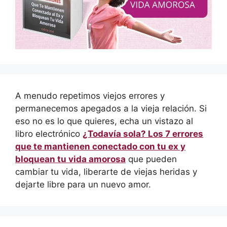
A menudo repetimos viejos errores y
permanecemos apegados a la vieja relación. Si
eso no es lo que quieres, echa un vistazo al
libro electrónico
¿Todavía sola? Los 7 errores
que te mantienen conectado con tu ex y
bloquean tu vida amorosa
que pueden
cambiar tu vida, liberarte de viejas heridas y
dejarte libre para un nuevo amor.