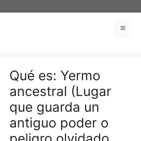
Saltar
al
contenido
Menú
Qué es: Yermo
ancestral (Lugar
que guarda un
antiguo poder o
peligro olvidado