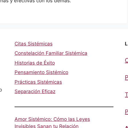
nas y efectivas con los demás.
Citas Sistémicas
L
Constelación Familiar Sistémica
Historias de Éxito
Pensamiento Sistémico
P
Prácticas Sistémicas
o
Separación Eficaz
T
P
Amor Sistémico: Cómo las Leyes
Invisibles Sanan tu Relación
A