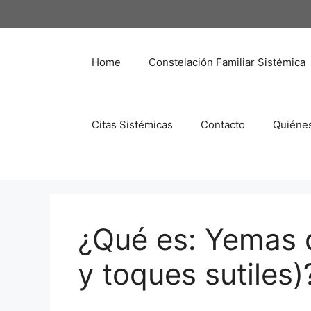
Saltar
al
contenido
Home
Constelación Familiar Sistémica
Citas Sistémicas
Contacto
Quiéne
¿Qué es: Yemas d
y toques sutiles)