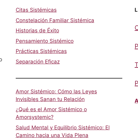
Citas Sistémicas
L
Constelación Familiar Sistémica
Historias de Éxito
Pensamiento Sistémico
P
Prácticas Sistémicas
o
Separación Eficaz
T
P
Amor Sistémico: Cómo las Leyes
Invisibles Sanan tu Relación
A
¿Qué es el Amor Sistémico o
Amorsystemic?
Salud Mental y Equilibrio Sistémico: El
Camino hacia una Vida Plena