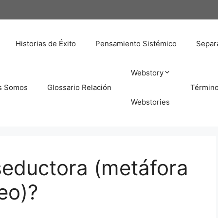
Historias de Éxito
Pensamiento Sistémico
Separa
Webstory
s Somos
Glossario Relación
Términ
Webstories
seductora (metáfora
eo)?