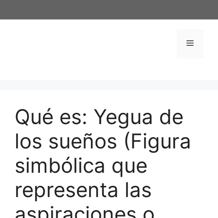
Saltar
al
contenido
Menú
Qué es: Yegua de
los sueños (Figura
simbólica que
representa las
aspiraciones o