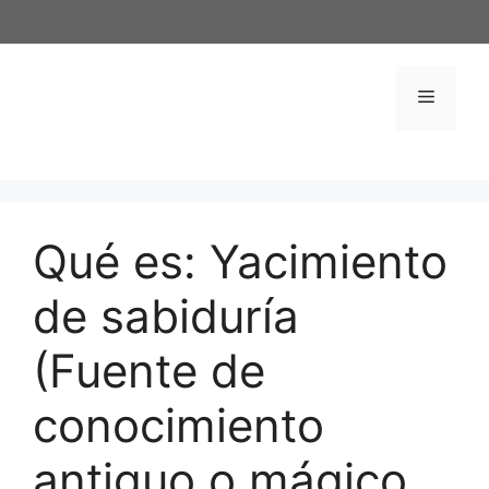
Saltar
al
contenido
Menú
Qué es: Yacimiento
de sabiduría
(Fuente de
conocimiento
antiguo o mágico