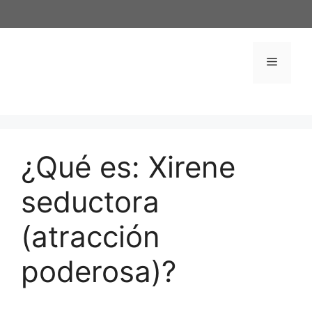
Saltar
al
contenido
Menú
¿Qué es: Xirene
seductora
(atracción
poderosa)?