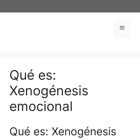
Saltar
al
contenido
Menú
Qué es:
Xenogénesis
emocional
Qué es: Xenogénesis