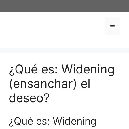
Saltar
al
contenido
Menú
¿Qué es: Widening
(ensanchar) el
deseo?
¿Qué es: Widening