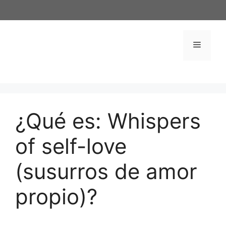
Saltar
al
contenido
Menú
¿Qué es: Whispers
of self-love
(susurros de amor
propio)?