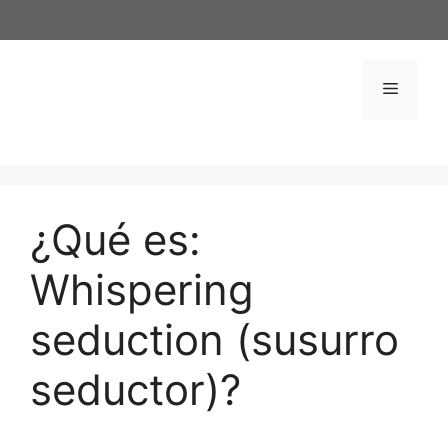
Saltar
al
contenido
Menú
¿Qué es:
Whispering
seduction (susurro
seductor)?