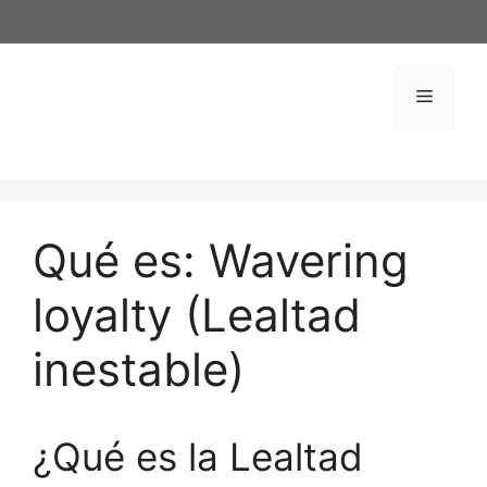
Saltar
al
contenido
Menú
Qué es: Wavering
loyalty (Lealtad
inestable)
¿Qué es la Lealtad