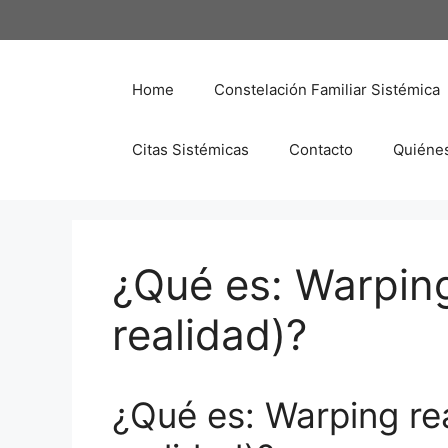
Saltar
al
contenido
Home
Constelación Familiar Sistémica
Citas Sistémicas
Contacto
Quiéne
¿Qué es: Warping
realidad)?
¿Qué es: Warping rea