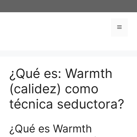
Saltar
al
contenido
Menú
¿Qué es: Warmth
(calidez) como
técnica seductora?
¿Qué es Warmth