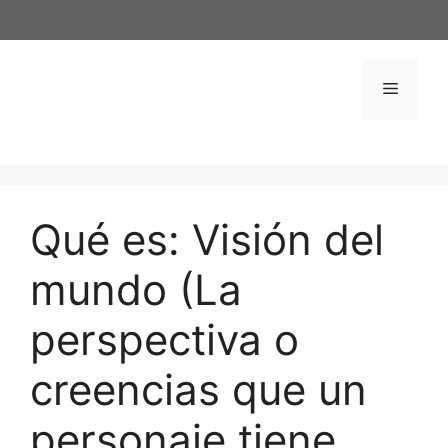
Saltar
al
contenido
Menú
Qué es: Visión del
mundo (La
perspectiva o
creencias que un
personaje tiene