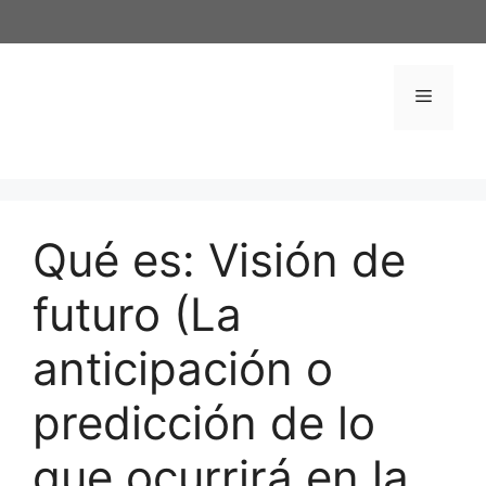
Saltar
al
contenido
Menú
Qué es: Visión de
futuro (La
anticipación o
predicción de lo
que ocurrirá en la