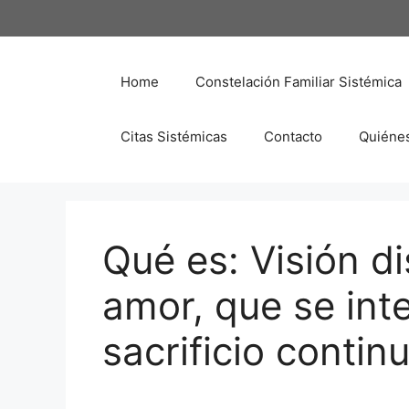
Saltar
al
contenido
Home
Constelación Familiar Sistémica
Citas Sistémicas
Contacto
Quiéne
Qué es: Visión d
amor, que se int
sacrificio contin