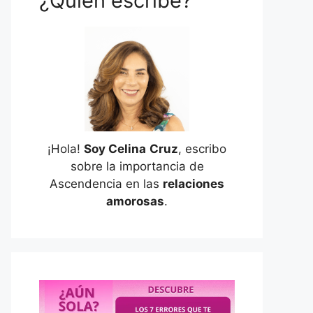
¿Quién escribe?
¡Hola!
Soy Celina
Cruz
, escribo
sobre la importancia de
Ascendencia en las
relaciones
amorosas
.