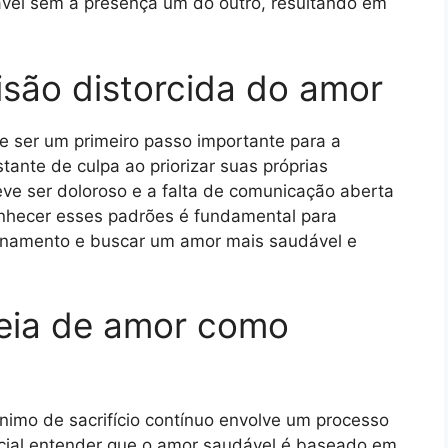
vel sem a presença um do outro, resultando em
isão distorcida do amor
de ser um primeiro passo importante para a
ante de culpa ao priorizar suas próprias
ve ser doloroso e a falta de comunicação aberta
nhecer esses padrões é fundamental para
ionamento e buscar um amor mais saudável e
deia de amor como
ônimo de sacrifício contínuo envolve um processo
ncial entender que o amor saudável é baseado em