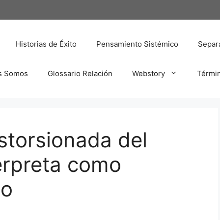
Historias de Éxito
Pensamiento Sistémico
Separa
s Somos
Glossario Relación
Webstory
Térmi
istorsionada del
erpreta como
uo