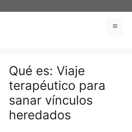
Saltar
al
contenido
Menú
Qué es: Viaje
terapéutico para
sanar vínculos
heredados