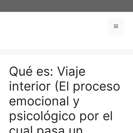
Saltar
al
contenido
Menú
Qué es: Viaje
interior (El proceso
emocional y
psicológico por el
cual pasa un