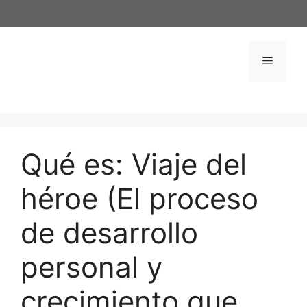
Saltar
al
contenido
Menú
Qué es: Viaje del
héroe (El proceso
de desarrollo
personal y
crecimiento que