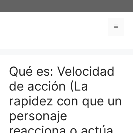
Saltar
al
contenido
Menú
Qué es: Velocidad
de acción (La
rapidez con que un
personaje
reacciona o actúa