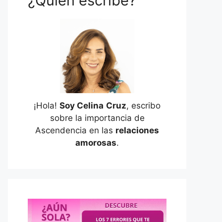
¿Quién escribe?
¡Hola!
Soy Celina
Cruz
, escribo
sobre la importancia de
Ascendencia en las
relaciones
amorosas
.