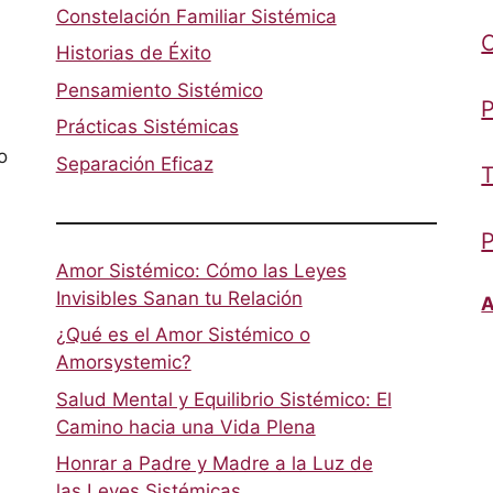
Constelación Familiar Sistémica
Historias de Éxito
Pensamiento Sistémico
P
Prácticas Sistémicas
o
Separación Eficaz
T
P
Amor Sistémico: Cómo las Leyes
Invisibles Sanan tu Relación
A
¿Qué es el Amor Sistémico o
Amorsystemic?
Salud Mental y Equilibrio Sistémico: El
Camino hacia una Vida Plena
Honrar a Padre y Madre a la Luz de
las Leyes Sistémicas