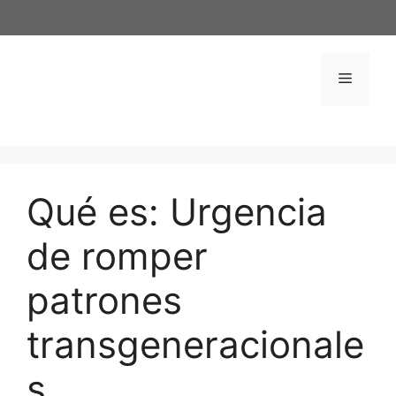
Saltar
al
contenido
Menú
Qué es: Urgencia
de romper
patrones
transgeneracionale
s