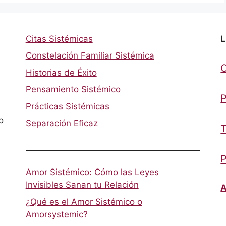
Citas Sistémicas
L
Constelación Familiar Sistémica
Historias de Éxito
Pensamiento Sistémico
P
Prácticas Sistémicas
o
Separación Eficaz
T
P
Amor Sistémico: Cómo las Leyes
Invisibles Sanan tu Relación
A
¿Qué es el Amor Sistémico o
Amorsystemic?