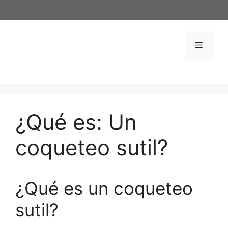
Saltar
al
contenido
Menú
¿Qué es: Un
coqueteo sutil?
¿Qué es un coqueteo
sutil?