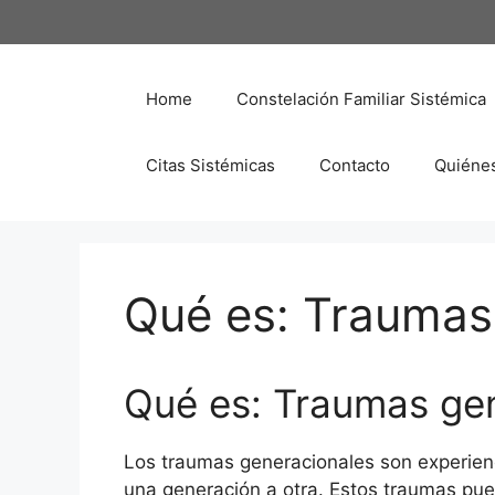
Saltar
al
contenido
Home
Constelación Familiar Sistémica
Citas Sistémicas
Contacto
Quiéne
Qué es: Traumas
Qué es: Traumas ge
Los traumas generacionales son experienc
una generación a otra. Estos traumas pu