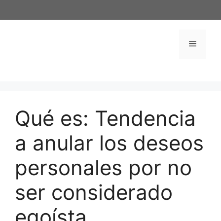
Saltar
al
contenido
Menú
Qué es: Tendencia
a anular los deseos
personales por no
ser considerado
egoísta