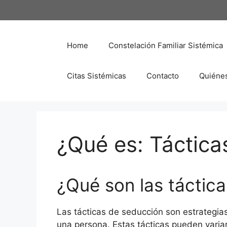
Saltar
al
contenido
Home
Constelación Familiar Sistémica
Citas Sistémicas
Contacto
Quiéne
¿Qué es: Táctica
¿Qué son las táctic
Las tácticas de seducción son estrategias 
una persona. Estas tácticas pueden varia