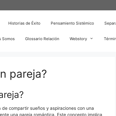
Historias de Éxito
Pensamiento Sistémico
Separa
s Somos
Glossario Relación
Webstory
Térmi
n pareja?
areja?
ia de compartir sueños y aspiraciones con una
mente una pareja romántica. Este concepto implica