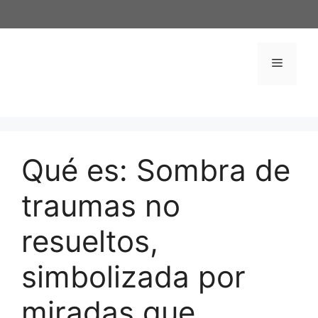
Saltar
al
contenido
Menú
Qué es: Sombra de
traumas no
resueltos,
simbolizada por
miradas que