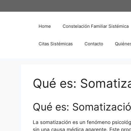
Saltar
al
contenido
Home
Constelación Familiar Sistémica
Citas Sistémicas
Contacto
Quiéne
Qué es: Somatiz
Qué es: Somatizaci
La somatización es un fenómeno psicológi
sin una causa médica aparente. Este pro