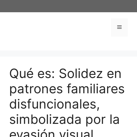
Saltar
al
contenido
Menú
Qué es: Solidez en
patrones familiares
disfuncionales,
simbolizada por la
evasión visual