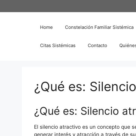
Saltar
al
contenido
Home
Constelación Familiar Sistémica
Citas Sistémicas
Contacto
Quiéne
¿Qué es: Silencio
¿Qué es: Silencio at
El silencio atractivo es un concepto que 
generar interés y atracción a través de s