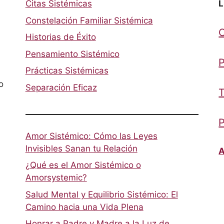
Citas Sistémicas
L
Constelación Familiar Sistémica
Historias de Éxito
Pensamiento Sistémico
P
Prácticas Sistémicas
o
Separación Eficaz
T
P
Amor Sistémico: Cómo las Leyes
Invisibles Sanan tu Relación
A
¿Qué es el Amor Sistémico o
Amorsystemic?
Salud Mental y Equilibrio Sistémico: El
Camino hacia una Vida Plena
Honrar a Padre y Madre a la Luz de