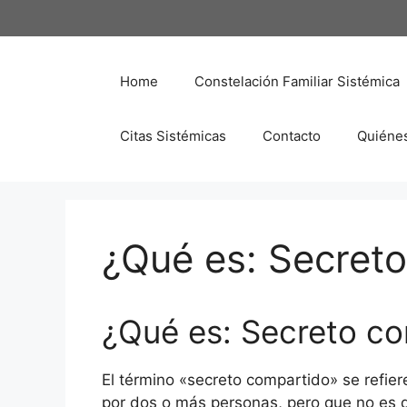
Saltar
al
contenido
Home
Constelación Familiar Sistémica
Citas Sistémicas
Contacto
Quiéne
¿Qué es: Secret
¿Qué es: Secreto c
El término «secreto compartido» se refie
por dos o más personas, pero que no es d